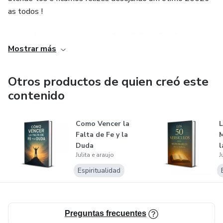
as todos !
que tenhamos todos um ano cheio de benção ; alegrias e
Mostrar más
muita saúde pra todos nossos familiares e o que queremos
e desejamos a todos.
Otros productos de quien creó este
contenido
Como Vencer la
L
Falta de Fe y la
M
Duda
l
Julita e araujo
J
Espiritualidad
Preguntas frecuentes