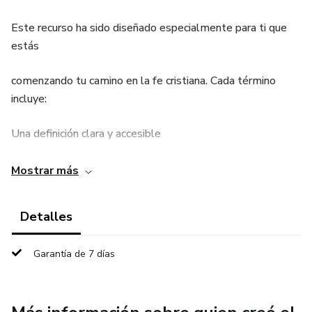
Este recurso ha sido diseñado especialmente para ti que
estás
comenzando tu camino en la fe cristiana. Cada término
incluye:
Una definición clara y accesible
Una explicación espiritual práctica
Mostrar más
Un versículo bíblico de referencia
Detalles
Garantía de 7 días