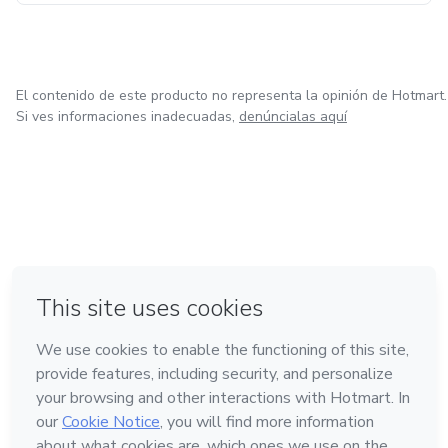
El contenido de este producto no representa la opinión de Hotmart.
Si ves informaciones inadecuadas,
denúncialas aquí
en Ciudad de México
en Bogotá
en Amsterdam
en Madrid
en Belo Horizonte
Hecho con
❤
Conoce Hotmart