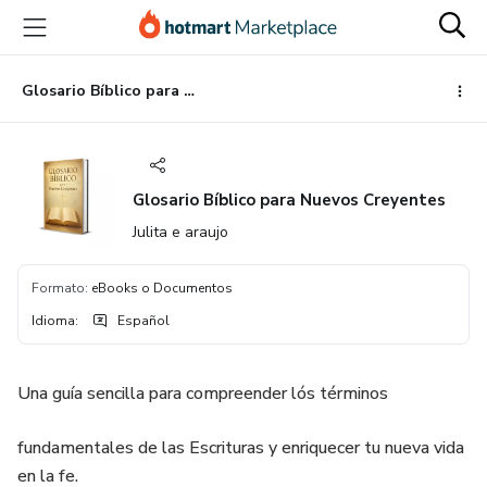
Ir
Ir
Ir
al
a
al
contenido
la
pie
principal
página
de
Glosario Bíblico para Nuevos Creyentes
de
página
pago
Glosario Bíblico para Nuevos Creyentes
Julita e araujo
Formato
:
eBooks o Documentos
Idioma
:
Español
Una guía sencilla para compreender lós términos
fundamentales de las Escrituras y enriquecer tu nueva vida
en la fe.