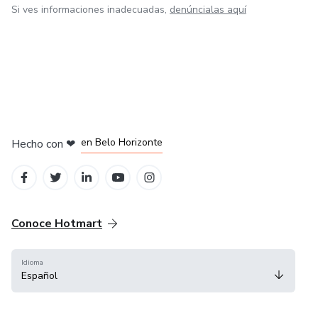
Si ves informaciones inadecuadas,
denúncialas aquí
en Ciudad de México
en Bogotá
en Amsterdam
en Madrid
en Belo Horizonte
Hecho con
❤
Conoce Hotmart
Idioma
Español