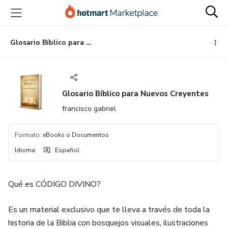
Ir
Ir
Ir
al
a
al
contenido
la
pie
principal
página
de
Glosario Bíblico para Nuevos Creyentes
de
página
pago
Glosario Bíblico para Nuevos Creyentes
francisco gabriel
Formato
:
eBooks o Documentos
Idioma
:
Español
Qué es CÓDIGO DIVINO?
Es un material exclusivo que te lleva a través de toda la
historia de la Biblia con bosquejos visuales, ilustraciones