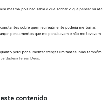
 mim mesma, pois não sabia o que sonhar, o que pensar ou até
s constantes sobre quem eu realmente poderia me tornar.
vançar, pensamentos que me paralisavam e não me levavam
 quanto perdi por alimentar crenças limitantes. Mas também
 verdadeira fé em Deus.
alha a nosso favor e nos capacita para viver muito além do
 se tornar.
 este contenido
meça dentro de você, na forma como pensa, age e acredita