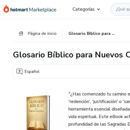
Ir
Ir
Ir
Categorías
al
a
al
contenido
la
pie
principal
página
de
Página de inicio
Glosario Bíblico para Nuevos Creyentes
de
página
pago
Glosario Bíblico para Nuevos 
Español
"¿Has comenzado tu camino en
'redención', 'justificación' o '
herramienta esencial diseñada 
vida espiritual. Este eBook a
profundidad de las Sagradas E