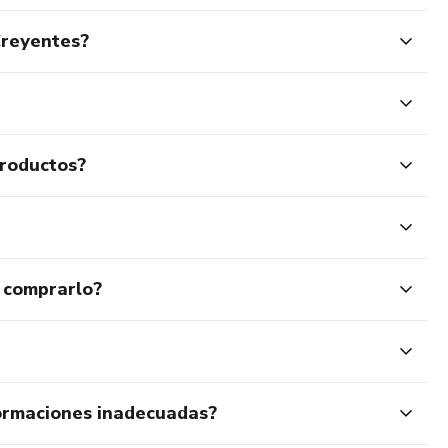
Creyentes?
productos?
 comprarlo?
ormaciones inadecuadas?