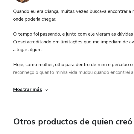
Quando eu era criança, muitas vezes buscava encontrar a
onde poderia chegar.
O tempo foi passando, e junto com ele vieram as dúvida
Cresci acreditando em limitações que me impediam de a
a lugar algum.
Hoje, como mulher, olho para dentro de mim e percebo o
reconheço o quanto minha vida mudou quando encontrei a
Foi através dessa fé que entendi que o nosso Criador trab
Mostrar más
que imaginamos.
Você é, e sempre será, aquilo que acredita, pensa e decide
Otros productos de quien creó
O sucesso não é apenas algo que se busca. O sucesso co
em si mesma.