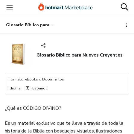
Ir
Ir
Ir
al
a
al
contenido
la
pie
principal
página
de
Glosario Bíblico para Nuevos Creyentes
de
página
pago
Glosario Bíblico para Nuevos Creyentes
Formato
:
eBooks o Documentos
Idioma
:
Español
¿Qué es CÓDIGO DIVINO?
Es un material exclusivo que te lleva a través de toda la
historia de la Biblia con bosquejos visuales, ilustraciones