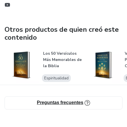
Otros productos de quien creó este
contenido
Los 50 Versículos
V
Más Memorables de
P
la Biblia
C
V
Espiritualidad
Preguntas frecuentes