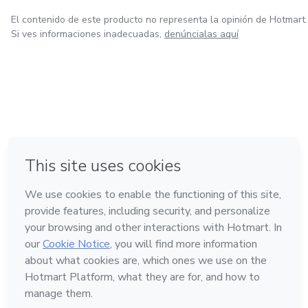
El contenido de este producto no representa la opinión de Hotmart.
Si ves informaciones inadecuadas,
denúncialas aquí
en Ciudad de México
en Bogotá
en Amsterdam
en Madrid
en Belo Horizonte
Hecho con
❤
Conoce Hotmart
Idioma
Español