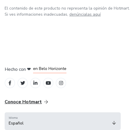
El contenido de este producto no representa la opinión de Hotmart.
Si ves informaciones inadecuadas,
denúncialas aquí
en Ciudad de México
en Bogotá
en Amsterdam
en Madrid
en Belo Horizonte
Hecho con
❤
Conoce Hotmart
Idioma
Español