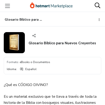
Ir
Ir
Ir
al
a
al
contenido
la
pie
principal
página
de
Glosario Bíblico para Nuevos Creyentes
de
página
pago
Glosario Bíblico para Nuevos Creyentes
Formato
:
eBooks o Documentos
Idioma
:
Español
¿Qué es CÓDIGO DIVINO?
Es un material exclusivo que te lleva a través de toda la
historia de la Biblia con bosquejos visuales, ilustraciones