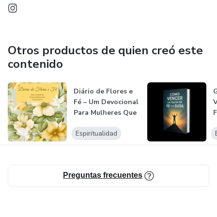
Otros productos de quien creó este
contenido
Diário de Flores e
G
Fé – Um Devocional
V
Para Mulheres Que
F
Dese...
Espiritualidad
Preguntas frecuentes