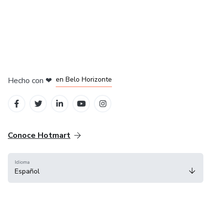
en Ciudad de México
en Bogotá
en Amsterdam
en Madrid
en Belo Horizonte
Hecho con
❤
Conoce Hotmart
Idioma
Español