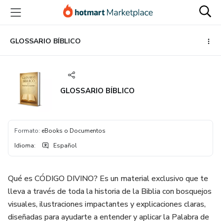
Ir
Ir
Ir
al
a
al
contenido
la
pie
principal
página
de
GLOSSARIO BÍBLICO
de
página
pago
GLOSSARIO BÍBLICO
Formato
:
eBooks o Documentos
Idioma
:
Español
Qué es CÓDIGO DIVINO? Es un material exclusivo que te
lleva a través de toda la historia de la Biblia con bosquejos
visuales, ilustraciones impactantes y explicaciones claras,
diseñadas para ayudarte a entender y aplicar la Palabra de