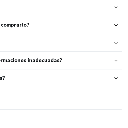
 comprarlo?
ormaciones inadecuadas?
s?