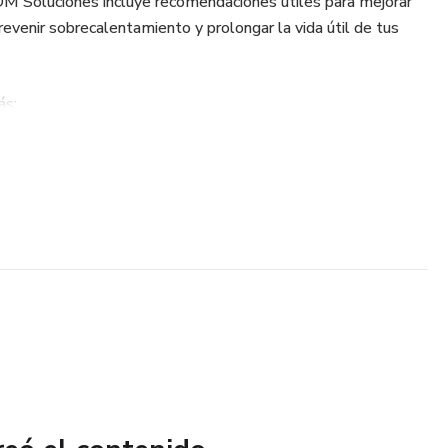
 DM Soluciones incluye recomendaciones útiles para mejorar
revenir sobrecalentamiento y prolongar la vida útil de tus
ás:
nto de software
rías de laptop
nas prácticas
acudir a soporte técnico
jadores, emprendedores y cualquier persona que desee
buen estado.