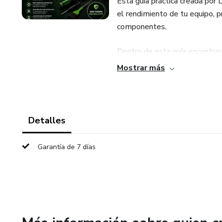
Esta guía práctica creada por
el rendimiento de tu equipo, p
componentes.
Dentro de esta guía encontrar
Mostrar más
✔️ Limpieza externa e interna
✔️ Optimización y mantenimie
Detalles
✔️ Cuidados básicos para bate
Garantía de 7 días
✔️ Consejos preventivos y bue
✔️ Señales de alerta y cuándo 
Ideal para estudiantes, traba
mantener su computadora en 