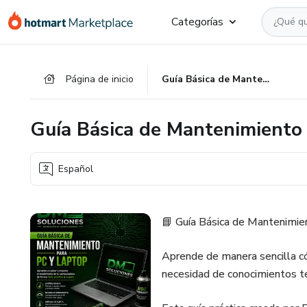
Ir
Ir
Ir
Categorías
al
a
al
contenido
la
pie
principal
página
de
Página de inicio
Guía Básica de Mantenimiento para PC y Laptop
de
página
pago
Guía Básica de Mantenimiento
Español
📘 Guía Básica de Mantenimie
Aprende de manera sencilla có
necesidad de conocimientos t