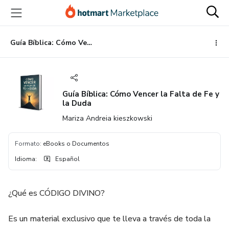
Ir
Ir
Ir
al
a
al
contenido
la
pie
principal
página
de
Guía Bíblica: Cómo Vencer la Falta de Fe y la Duda
de
página
pago
Guía Bíblica: Cómo Vencer la Falta de Fe y
la Duda
Mariza Andreia kieszkowski
Formato
:
eBooks o Documentos
Idioma
:
Español
¿Qué es CÓDIGO DIVINO?
Es un material exclusivo que te lleva a través de toda la