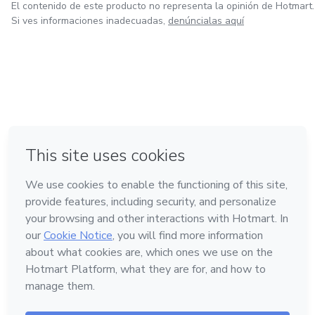
El contenido de este producto no representa la opinión de Hotmart.
Si ves informaciones inadecuadas,
denúncialas aquí
en Ciudad de México
en Bogotá
en Amsterdam
en Madrid
en Belo Horizonte
Hecho con
❤
Conoce Hotmart
Idioma
Español