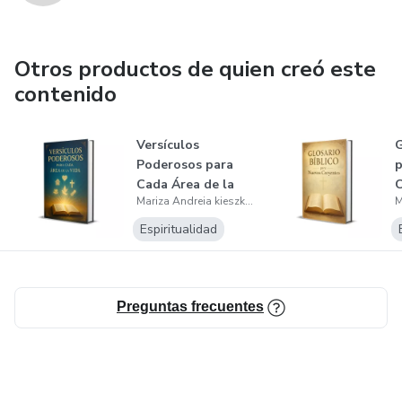
Otros productos de quien creó este
contenido
Versículos
G
Poderosos para
p
Cada Área de la
C
Mariza Andreia kieszkowski
Vida
Espiritualidad
Preguntas frecuentes