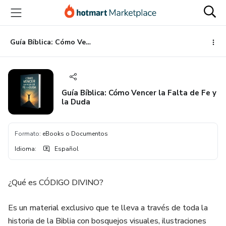
Ir
Ir
Ir
al
a
al
contenido
la
pie
principal
página
de
Guía Bíblica: Cómo Vencer la Falta de Fe y la Duda
de
página
pago
Guía Bíblica: Cómo Vencer la Falta de Fe y
la Duda
Formato
:
eBooks o Documentos
Idioma
:
Español
¿Qué es CÓDIGO DIVINO?
Es un material exclusivo que te lleva a través de toda la
historia de la Biblia con bosquejos visuales, ilustraciones