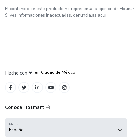
El contenido de este producto no representa la opinión de Hotmart.
Si ves informaciones inadecuadas,
denúncialas aquí
en Bogotá
en Amsterdam
en Madrid
en Ciudad de México
Hecho con
❤
en Belo Horizonte
Conoce Hotmart
Idioma
Español