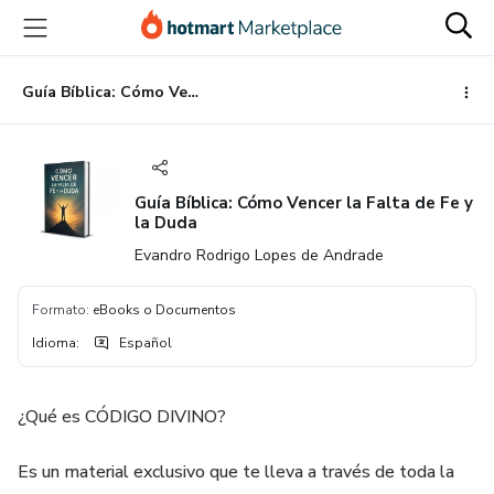
Ir
Ir
Ir
al
a
al
contenido
la
pie
principal
página
de
Guía Bíblica: Cómo Vencer la Falta de Fe y la Duda
de
página
pago
Guía Bíblica: Cómo Vencer la Falta de Fe y
la Duda
Evandro Rodrigo Lopes de Andrade
Formato
:
eBooks o Documentos
Idioma
:
Español
¿Qué es CÓDIGO DIVINO?
Es un material exclusivo que te lleva a través de toda la