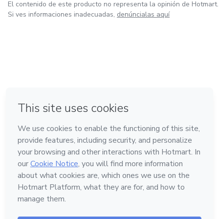
El contenido de este producto no representa la opinión de Hotmart.
Si ves informaciones inadecuadas,
denúncialas aquí
en Ciudad de México
en Bogotá
en Amsterdam
en Madrid
en Belo Horizonte
Hecho con
❤
Conoce Hotmart
Idioma
Español