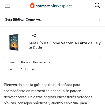
Ir
Ir
Ir
al
a
al
contenido
la
pie
principal
página
de
Guía Bíblica: Cómo Vencer la Falta de Fe y la Duda
de
página
pago
Guía Bíblica: Cómo Vencer la Falta de Fe y
la Duda
Formato
:
eBooks o Documentos
Idioma
:
Español
Bienvenido a esta guía espiritual diseñada para
acompañarte en momentos donde la fe parece
desvanecerse. En estas páginas encontrarás verdades
bíblicas, consejos prácticos y aliento espiritual para