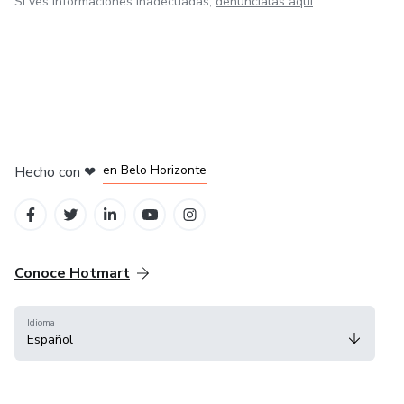
Si ves informaciones inadecuadas,
denúncialas aquí
en Ciudad de México
en Bogotá
en Amsterdam
en Madrid
en Belo Horizonte
Hecho con
❤
Conoce Hotmart
Idioma
Español