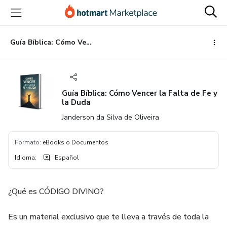
Ir
Ir
Ir
al
a
al
contenido
la
pie
principal
página
de
Guía Bíblica: Cómo Vencer la Falta de Fe y la Duda
de
página
pago
Guía Bíblica: Cómo Vencer la Falta de Fe y
la Duda
Janderson da Silva de Oliveira
Formato
:
eBooks o Documentos
Idioma
:
Español
¿Qué es CÓDIGO DIVINO?
Es un material exclusivo que te lleva a través de toda la