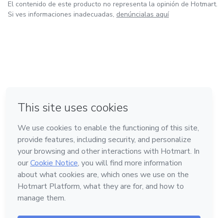
El contenido de este producto no representa la opinión de Hotmart.
Si ves informaciones inadecuadas,
denúncialas aquí
en Ciudad de México
en Bogotá
en Amsterdam
en Madrid
en Belo Horizonte
Hecho con
❤
Conoce Hotmart
Idioma
Español