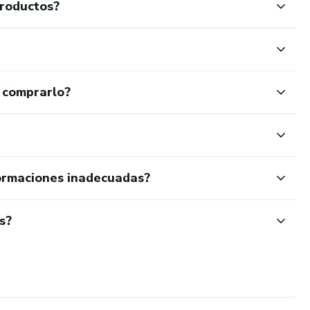
productos?
 comprarlo?
ormaciones inadecuadas?
s?