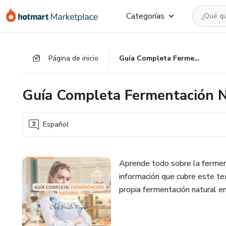
Ir
Ir
Ir
Categorías
al
a
al
contenido
la
pie
principal
página
de
Página de inicio
Guía Completa Fermentación Natural
de
página
pago
Guía Completa Fermentación N
Español
Aprende todo sobre la ferment
información que cubre este te
propia fermentación natural en