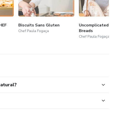
HEF
Biscuits Sans Gluten
Uncomplicated Gl
Breads
Chef Paula Fogaça
Chef Paula Fogaça
atural?