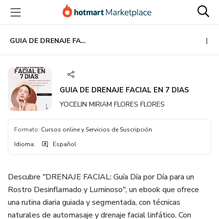
Ir
Ir
Ir
al
a
al
contenido
la
pie
principal
página
de
GUIA DE DRENAJE FACIAL EN 7 DIAS
de
página
pago
GUIA DE DRENAJE FACIAL EN 7 DIAS
YOCELIN MIRIAM FLORES FLORES
Formato
:
Cursos online y Servicios de Suscripción
Idioma
:
Español
Descubre "DRENAJE FACIAL: Guía Día por Día para un
Rostro Desinflamado y Luminoso", un ebook que ofrece
una rutina diaria guiada y segmentada, con técnicas
naturales de automasaje y drenaje facial linfático. Con