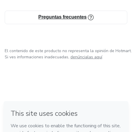
Preguntas frecuentes
El contenido de este producto no representa la opinión de Hotmart.
Si ves informaciones inadecuadas,
denúncialas aquí
en Ciudad de México
en Bogotá
en Amsterdam
en Madrid
en Belo Horizonte
Hecho con
❤