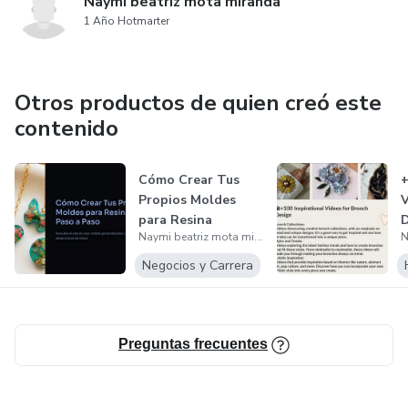
Naymi beatriz mota miranda
1 Año Hotmarter
Otros productos de quien creó este
contenido
Cómo Crear Tus
+
Propios Moldes
V
para Resina
D
Naymi beatriz mota miranda
Negocios y Carrera
Preguntas frecuentes