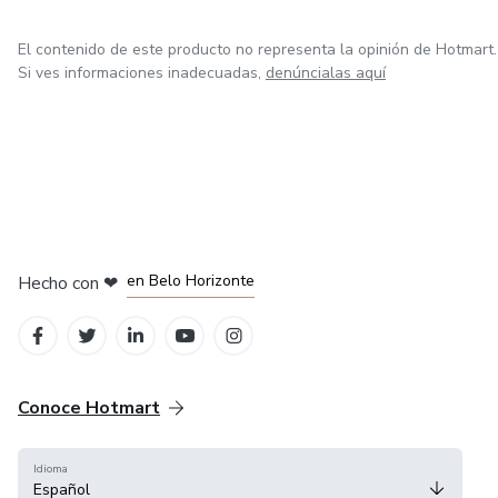
El contenido de este producto no representa la opinión de Hotmart.
Si ves informaciones inadecuadas,
denúncialas aquí
en Ciudad de México
en Bogotá
en Amsterdam
en Madrid
en Belo Horizonte
Hecho con
❤
Conoce Hotmart
Idioma
Español