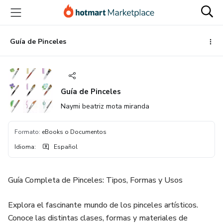
Ir
Ir
Ir
al
a
al
contenido
la
pie
principal
página
de
Guía de Pinceles
de
página
pago
Guía de Pinceles
Naymi beatriz mota miranda
Formato
:
eBooks o Documentos
Idioma
:
Español
Guía Completa de Pinceles: Tipos, Formas y Usos
Explora el fascinante mundo de los pinceles artísticos.
Conoce las distintas clases, formas y materiales de