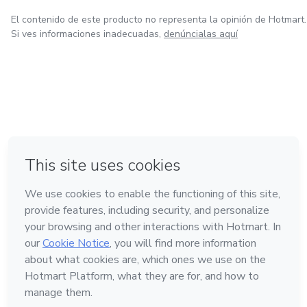
El contenido de este producto no representa la opinión de Hotmart.
Si ves informaciones inadecuadas,
denúncialas aquí
en Bogotá
en Amsterdam
en Madrid
en Ciudad de México
Hecho con
❤
en Belo Horizonte
Conoce Hotmart
Idioma
Español