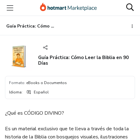
Ir
Ir
Ir
al
a
al
contenido
la
pie
principal
página
de
Guía Práctica: Cómo Leer la Biblia en 90 Días
de
página
pago
Guía Práctica: Cómo Leer la Biblia en 90
Días
Formato
:
eBooks o Documentos
Idioma
:
Español
¿Qué es CÓDIGO DIVINO?
Es un material exclusivo que te lleva a través de toda la
historia de la Biblia con bosquejos visuales, ilustraciones