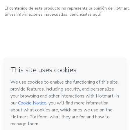
El contenido de este producto no representa la opinión de Hotmart.
Si ves informaciones inadecuadas,
denúncialas aquí
en Bogotá
en Amsterdam
en Madrid
en Ciudad de México
Hecho con
❤
en Belo Horizonte
Conoce Hotmart
Idioma
Español