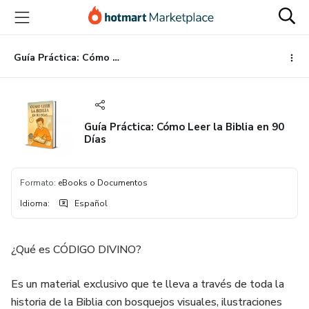
Ir
Ir
Ir
al
a
al
contenido
la
pie
principal
página
de
Guía Práctica: Cómo Leer la Biblia en 90 Días
de
página
pago
Guía Práctica: Cómo Leer la Biblia en 90
Días
Formato
:
eBooks o Documentos
Idioma
:
Español
¿Qué es CÓDIGO DIVINO?
Es un material exclusivo que te lleva a través de toda la
historia de la Biblia con bosquejos visuales, ilustraciones