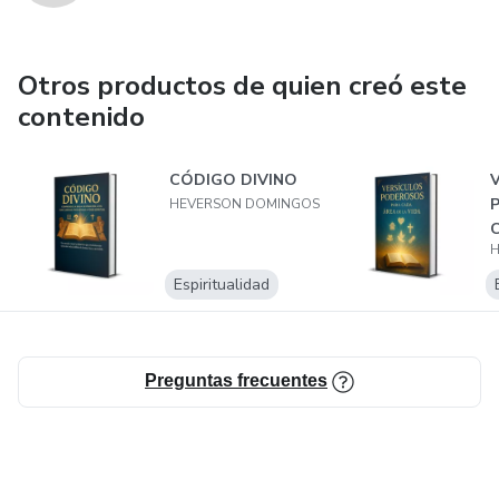
Otros productos de quien creó este
contenido
CÓDIGO DIVINO
V
P
HEVERSON DOMINGOS
C
H
V
Espiritualidad
Preguntas frecuentes