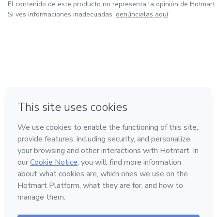
El contenido de este producto no representa la opinión de Hotmart.
Si ves informaciones inadecuadas,
denúncialas aquí
en Bogotá
en Amsterdam
en Madrid
en Ciudad de México
Hecho con
❤
en Belo Horizonte
Conoce Hotmart
Idioma
Español