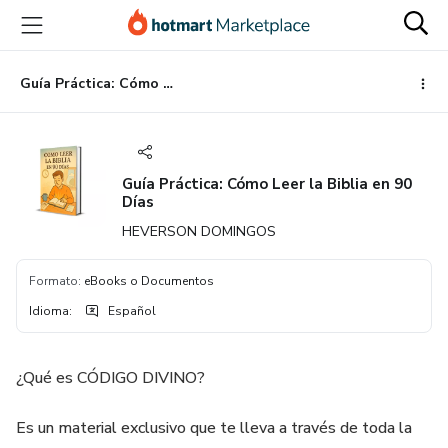
Ir
Ir
Ir
al
a
al
contenido
la
pie
principal
página
de
Guía Práctica: Cómo Leer la Biblia en 90 Días
de
página
pago
Guía Práctica: Cómo Leer la Biblia en 90
Días
HEVERSON DOMINGOS
Formato
:
eBooks o Documentos
Idioma
:
Español
¿Qué es CÓDIGO DIVINO?
Es un material exclusivo que te lleva a través de toda la