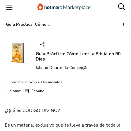
Ir
Ir
Ir
al
a
al
contenido
la
pie
principal
página
de
Guía Práctica: Cómo Leer la Biblia en 90 Días
de
página
pago
Guía Práctica: Cómo Leer la Biblia en 90
Días
Juliano Duarte da Conceição
Formato
:
eBooks o Documentos
Idioma
:
Español
¿Qué es CÓDIGO DIVINO?
Es un material exclusivo que te lleva a través de toda la