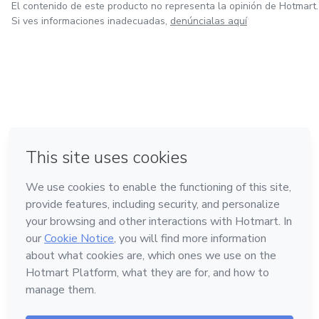
El contenido de este producto no representa la opinión de Hotmart.
Si ves informaciones inadecuadas,
denúncialas aquí
en Ciudad de México
en Bogotá
en Amsterdam
en Madrid
en Belo Horizonte
Hecho con
❤
Conoce Hotmart
Idioma
Español