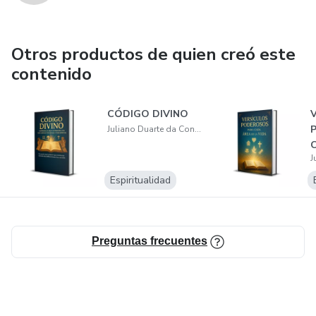
Otros productos de quien creó este
contenido
CÓDIGO DIVINO
V
P
Juliano Duarte da Conceição
C
V
Espiritualidad
Preguntas frecuentes