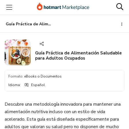
Ir
Ir
Ir
al
a
al
contenido
la
pie
principal
página
de
Guía Práctica de Alimentación Saludable para Adultos Ocupados
de
página
pago
Guía Práctica de Alimentación Saludable
para Adultos Ocupados
Formato
:
eBooks o Documentos
Idioma
:
Español
Descubre una metodología innovadora para mantener una
alimentación nutritiva incluso con un estilo de vida
acelerado. Esta guía está diseñada específicamente para
adultos que valoran su salud pero no disponen de mucho