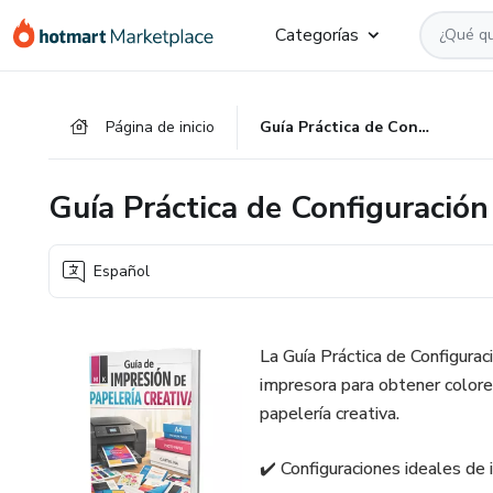
Ir
Ir
Ir
Categorías
al
a
al
contenido
la
pie
principal
página
de
Página de inicio
Guía Práctica de Configuración de Impresión
de
página
pago
Guía Práctica de Configuración
Español
La Guía Práctica de Configura
impresora para obtener colores
papelería creativa.
✔️ Configuraciones ideales de