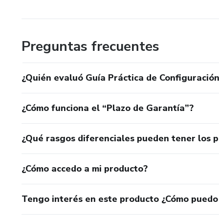
Cada infoproduto nasce para ser fácil de consumir, fácil 
ultrapasse barreiras físicas e alcance novos mercados de
Preguntas frecuentes
¿Quién evaluó Guía Práctica de Configuración
¿Cómo funciona el “Plazo de Garantía”?
¿Qué rasgos diferenciales pueden tener los 
¿Cómo accedo a mi producto?
Tengo interés en este producto ¿Cómo puedo