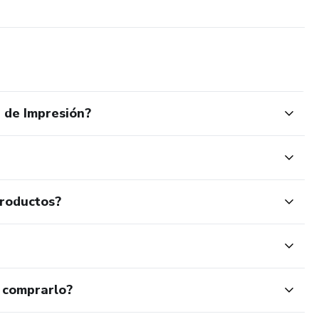
de entender e fácil de comprar, permitindo que o conhecimento
 forma contínua e automatizada.
 de Impresión?
productos?
 comprarlo?