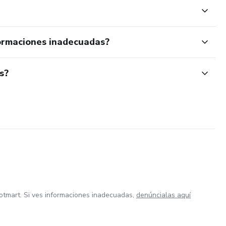
ormaciones inadecuadas?
s?
otmart. Si ves informaciones inadecuadas,
denúncialas aquí