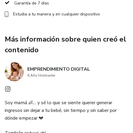
Estructura de Retención: El secreto para que el algoritmo
Garantía de 7 días
entienda que tu contenido es valioso y lo muestre a miles
Estudia a tu manera y en cualquier dispositivo
(o millones) de personas.
Conversión Real: Porque las vistas no pagan las cuentas.
Más información sobre quien creó el
Te enseñamos a transformar esos miles de "Likes" en
seguidores fieles y, lo más importante, en clientes reales.
contenido
Mentalidad Viral: Aprende a identificar tendencias antes de
que se saturen y a adaptarlas a tu nicho de forma
EMPRENDIMIENTO DIGITAL
auténtica.
6 Año Hotmarter
Este producto es para ti si:
Soy mamá 👶… y sé lo que se siente querer generar
Sientes que el algoritmo de Instagram o TikTok te tiene
ingresos sin dejar a tu bebé, sin tiempo y sin saber por
"castigada".
dónde empezar 💔
Quieres vender tus productos digitales o servicios de