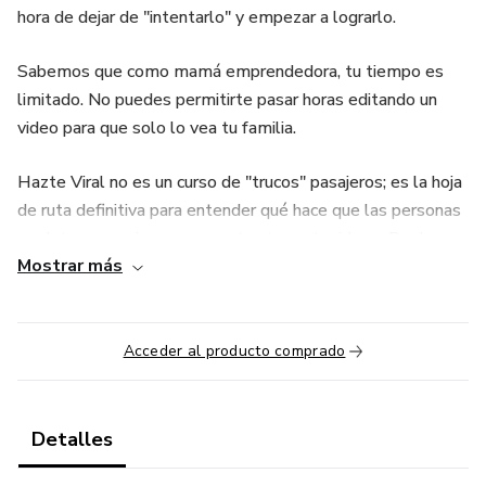
hora de dejar de "intentarlo" y empezar a lograrlo.
Sabemos que como mamá emprendedora, tu tiempo es
limitado. No puedes permitirte pasar horas editando un
video para que solo lo vea tu familia.
Hazte Viral no es un curso de "trucos" pasajeros; es la hoja
de ruta definitiva para entender qué hace que las personas
se detengan, miren y compartan tu contenido en Reels,
Mostrar más
TikTok e Instagram.
¿Qué vas a lograr con este producto?
Acceder al producto comprado
Dominio del Gancho (Hook): Aprende los primeros 3
segundos que obligan a tu audiencia a quedarse hasta el
final.
Detalles