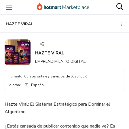
Ir
Ir
Ir
al
a
al
contenido
la
pie
principal
página
de
HAZTE VIRAL
de
página
pago
HAZTE VIRAL
EMPRENDIMIENTO DIGITAL
Formato
:
Cursos online y Servicios de Suscripción
Idioma
:
Español
Hazte Viral: El Sistema Estratégico para Dominar el
Algoritmo
¿Estás cansada de publicar contenido que nadie ve? Es