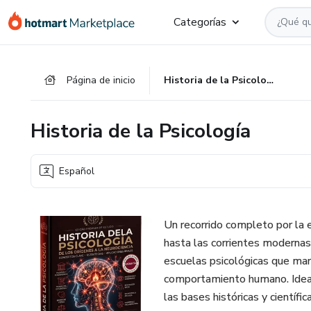
Ir
Ir
Ir
Categorías
al
a
al
contenido
la
pie
principal
página
de
Página de inicio
Historia de la Psicología
de
página
pago
Historia de la Psicología
Español
Un recorrido completo por la e
hasta las corrientes modernas.
escuelas psicológicas que marc
comportamiento humano. Ideal
las bases históricas y científi