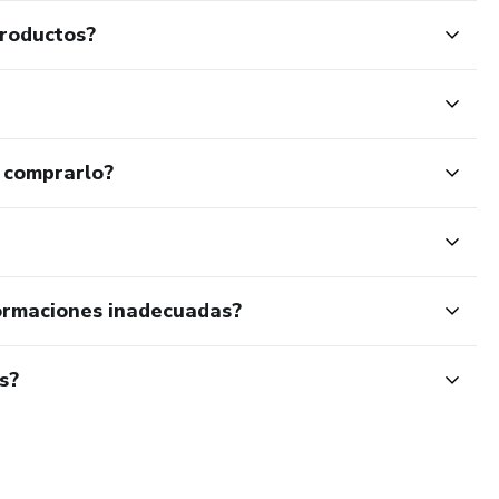
productos?
 comprarlo?
ormaciones inadecuadas?
s?