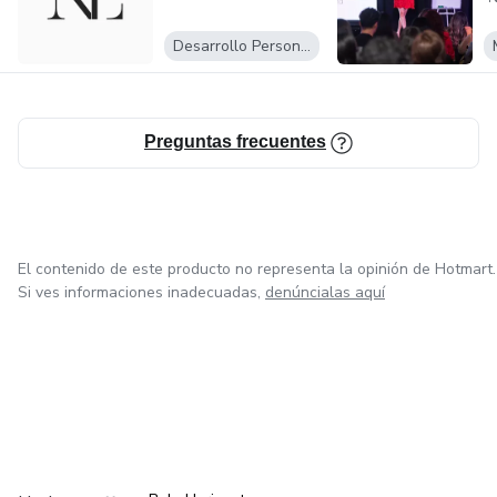
Desarrollo Personal
Preguntas frecuentes
El contenido de este producto no representa la opinión de Hotmart.
Si ves informaciones inadecuadas,
denúncialas aquí
en Ciudad de México
en Bogotá
en Amsterdam
en Madrid