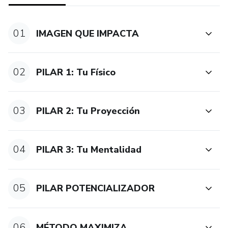
Y mi curso Conexión Cool donde tendrás herramientas para
crear relaciones que te nutran, te aporten y donde puedas
01
IMAGEN QUE IMPACTA
tener mucho más influencia.
02
PILAR 1: Tu Físico
03
PILAR 2: Tu Proyección
04
PILAR 3: Tu Mentalidad
05
PILAR POTENCIALIZADOR
06
MÉTODO MAXIMIZA