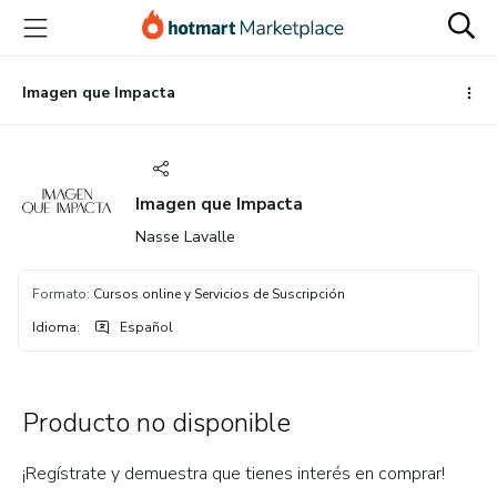
Ir
Ir
Ir
al
a
al
contenido
la
pie
principal
página
de
Imagen que Impacta
de
página
pago
Imagen que Impacta
Nasse Lavalle
Formato
:
Cursos online y Servicios de Suscripción
Idioma
:
Español
Producto no disponible
¡Regístrate y demuestra que tienes interés en comprar!