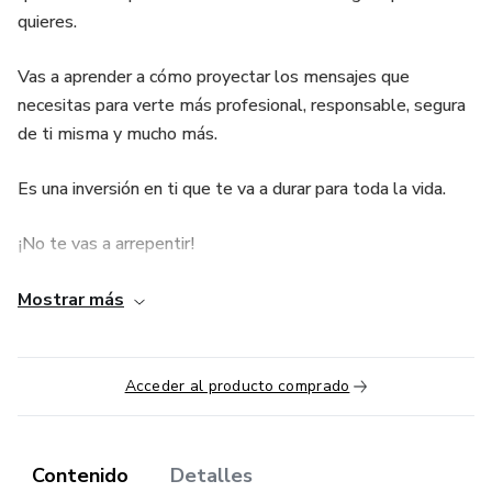
quieres.
Vas a aprender a cómo proyectar los mensajes que
necesitas para verte más profesional, responsable, segura
de ti misma y mucho más.
Es una inversión en ti que te va a durar para toda la vida.
¡No te vas a arrepentir!
Además tienes 2 bonos increíbles que te van a encantar:
Mostrar más
Mi curso Método Maximiza donde te vas a convertir en una
experta en combinación de prendas. Vas a aprender a
Acceder al producto comprado
meterle color a tus looks, a usar estampados y texturas,
crear looks armónicos y lo mejor A COMBINAR TODA LA
ROPA QUE TIENES EN TU CLÓSET.
Contenido
Detalles