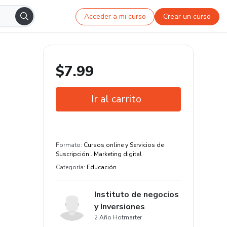
Acceder a mi curso
Crear un curso
$7.99
Ir al carrito
Garantía de 7 días
Estudia a tu manera y en cualquier
Formato
:
Cursos online y Servicios de
dispositivo
Suscripción . Marketing digital
Categoría
:
Educación
Instituto de negocios
y Inversiones
2 Año Hotmarter