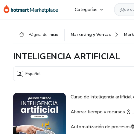
Ir
Ir
Ir
Categorías
al
a
al
contenido
la
pie
principal
página
de
Página de inicio
Marketing y Ventas
Mark
de
página
pago
INTELIGENCIA ARTIFICIAL
Español
Curso de Inteligencia artificial
Ahorrar tiempo y recursos ⏰ ..
Automatización de procesos📚 