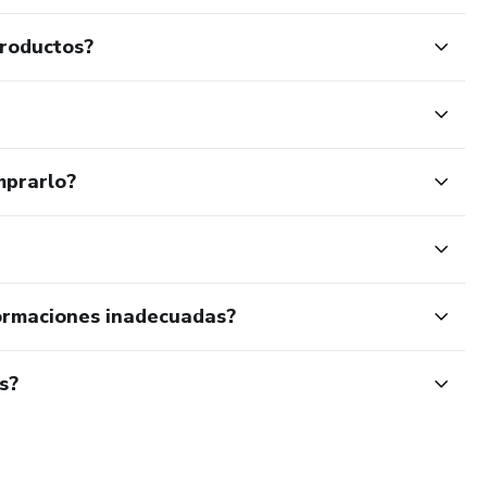
productos?
mprarlo?
ormaciones inadecuadas?
s?