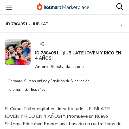
Ir
Ir
Ir
al
a
al
contenido
la
pie
principal
página
de
ID 7804051 - ¡JUBILATE JOVEN Y RICO EN 4 AÑOS!
de
página
pago
ID 7804051 - ¡JUBILATE JOVEN Y RICO EN
4 AÑOS!
Antonio Sepúlveda solorio
Formato
:
Cursos online y Servicios de Suscripción
Idioma
:
Español
El Curso-Taller digital en línea titulado: "¡JUBÍLATE
JOVEN Y RICO EN 4 AÑOS! ". Promueve un Nuevo
Sistema Educativo Empresarial basado en cuatro tipos de