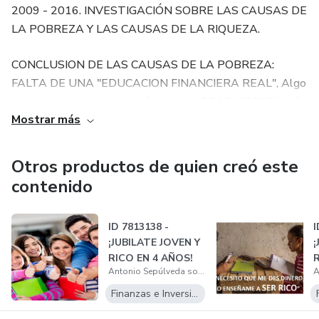
2009 - 2016. INVESTIGACIÓN SOBRE LAS CAUSAS DE
LA POBREZA Y LAS CAUSAS DE LA RIQUEZA.
CONCLUSION DE LAS CAUSAS DE LA POBREZA:
FALTA DE UNA "EDUCACION FINANCIERA REAL", Algo
importante que no te enseñan el el HOGAR, ESCUELA O
Mostrar más
UNIVERSIDAD.
Educación que los ricos les enseñan a sus hijos y los padres
Otros productos de quien creó este
pobres NO.
contenido
INVESTIGACIONES SOBRE EDUCACIÓN FINANCIERA
ID 7813138 -
I
REAL Y NEGOCIOS CON SISTEMA EN RED.
¡JUBILATE JOVEN Y
¡
RICO EN 4 AÑOS!
R
2017 - 2021. ELABORACION DEL PROGRAMA DE
Antonio Sepúlveda solorio
ESTUDIO DIGITAL EN LÍNEA, PARA ENSEÑARTE UN
Finanzas e Inversiones
NUEVO MODELO EDUCATIVO EMPRESARIAL: