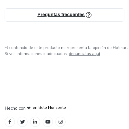
EDUCACIÓN FINANCIERA REAL Y NEGOCIOS CON
SISTEMA EN RED. ALGO IMPORTANTE QUE NO TE
ENSEÑAN EN EL HOGAR, ESCUELA O UNIVERSIDAD.
Preguntas frecuentes
DONDE APRENDERÁS A SALIR DE LA POBREZA
PARA SIEMPRE, JUBILARTE JOVEN Y RICO. VIVIR UNA
VIDA CON LIBERTAD FINANCIERA Y CONSTRUIR
RIQUEZA.
El contenido de este producto no representa la opinión de Hotmart.
Si ves informaciones inadecuadas,
denúncialas aquí
en Ciudad de México
en Bogotá
en Amsterdam
en Madrid
en Belo Horizonte
Hecho con
❤