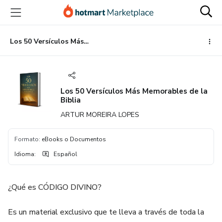
Ir
Ir
Ir
al
a
al
contenido
la
pie
principal
página
de
Los 50 Versículos Más Memorables de la Biblia
de
página
pago
Los 50 Versículos Más Memorables de la
Biblia
ARTUR MOREIRA LOPES
Formato
:
eBooks o Documentos
Idioma
:
Español
¿Qué es CÓDIGO DIVINO?
Es un material exclusivo que te lleva a través de toda la