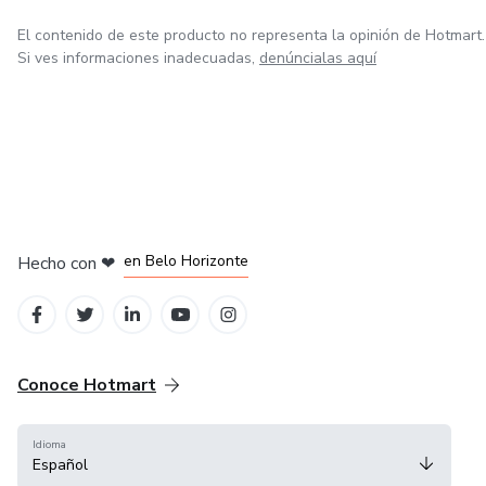
El contenido de este producto no representa la opinión de Hotmart.
Si ves informaciones inadecuadas,
denúncialas aquí
en Ciudad de México
en Bogotá
en Amsterdam
en Madrid
en Belo Horizonte
Hecho con
❤
Conoce Hotmart
Idioma
Español