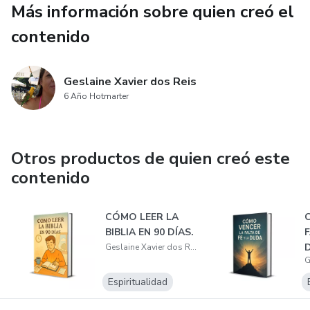
Más información sobre quien creó el
Tal como dice el Salmo 119:11:
contenido
"En mi corazón he guardado tus dichos, para no pecar contra
ti."
Geslaine Xavier dos Reis
6 Año Hotmarter
Este recurso es ideal para:
✔️ Devocionales personales
Otros productos de quien creó este
contenido
✔️ Momentos de oración y meditación
✔️ Personas que desean crear el hábito de memorizar la
CÓMO LEER LA
BIBLIA EN 90 DÍAS.
F
Biblia
Geslaine Xavier dos Reis
✔️ Cristianos que buscan dirección, consuelo y crecimiento
Espiritualidad
espiritual