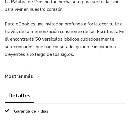
La Palabra de Dios no fue hecha solo para ser leída, sino
para vivir en nuestro corazón.
Este eBook es una invitación profunda a fortalecer tu fe a
través de la memorización consciente de las Escrituras. En
él encontrarás 50 versículos bíblicos cuidadosamente
seleccionados, que han consolado, guiado e inspirado a
creyentes a lo largo de los siglos.
Cada versículo fue elegido para ayudarte a:
Mostrar más
✨ Renovar tu mente con la verdad de Dios
Detalles
✨ Encontrar paz en momentos de ansiedad y dificultad
Garantía de 7 días
✨ Fortalecer tu fe y tu relación diaria con el Señor
✨ Resistir la tentación y caminar con más firmeza espiritual