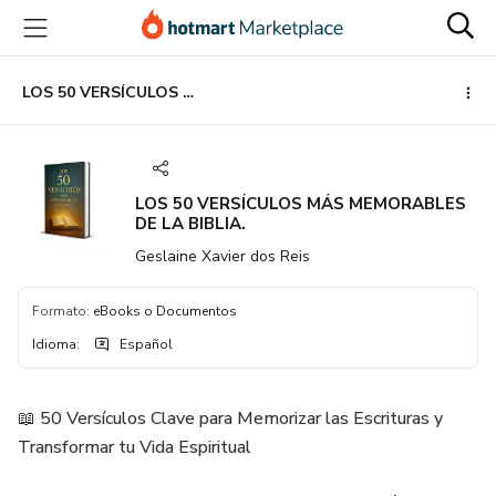
Ir
Ir
Ir
al
a
al
contenido
la
pie
principal
página
de
LOS 50 VERSÍCULOS MÁS MEMORABLES DE LA BIBLIA.
de
página
pago
LOS 50 VERSÍCULOS MÁS MEMORABLES
DE LA BIBLIA.
Geslaine Xavier dos Reis
Formato
:
eBooks o Documentos
Idioma
:
Español
📖 50 Versículos Clave para Memorizar las Escrituras y
Transformar tu Vida Espiritual