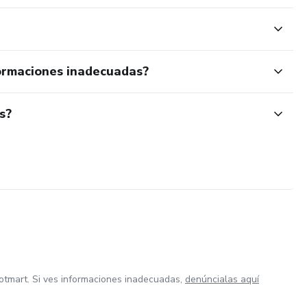
ormaciones inadecuadas?
s?
otmart. Si ves informaciones inadecuadas,
denúncialas aquí