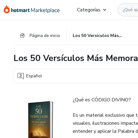
Ir
Ir
Ir
Categorías
al
a
al
contenido
la
pie
principal
página
de
Página de inicio
Los 50 Versículos Más Memorables de la Biblia
de
página
pago
Los 50 Versículos Más Memorab
Español
¿Qué es CÓDIGO DIVINO?
Es un material exclusivo que t
visuales, ilustraciones impact
entender y aplicar la Palabra