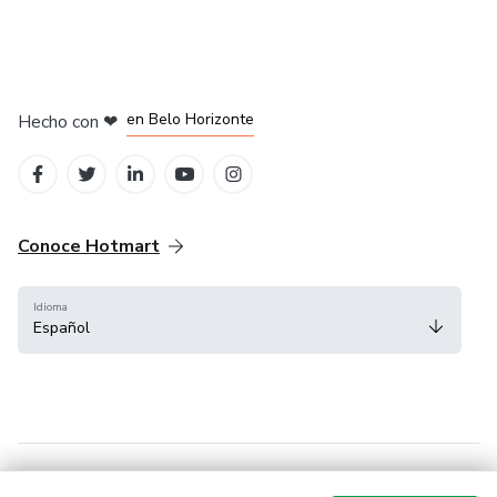
en Ciudad de México
en Bogotá
en Amsterdam
en Madrid
en Belo Horizonte
Hecho con
❤
Conoce Hotmart
Idioma
Español