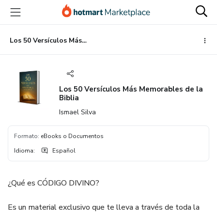
Ir
Ir
Ir
al
a
al
contenido
la
pie
principal
página
de
Los 50 Versículos Más Memorables de la Biblia
de
página
pago
Los 50 Versículos Más Memorables de la
Biblia
Ismael Silva
Formato
:
eBooks o Documentos
Idioma
:
Español
¿Qué es CÓDIGO DIVINO?
Es un material exclusivo que te lleva a través de toda la