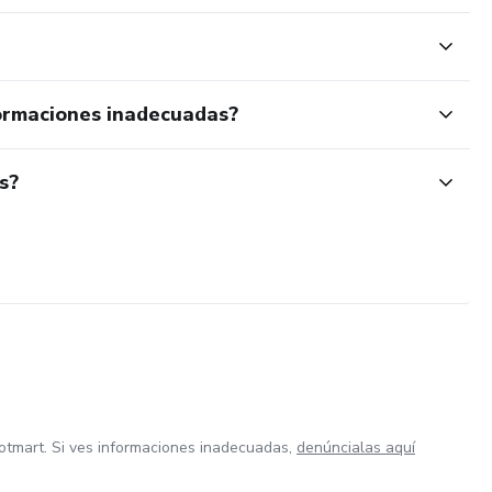
ormaciones inadecuadas?
s?
otmart. Si ves informaciones inadecuadas,
denúncialas aquí