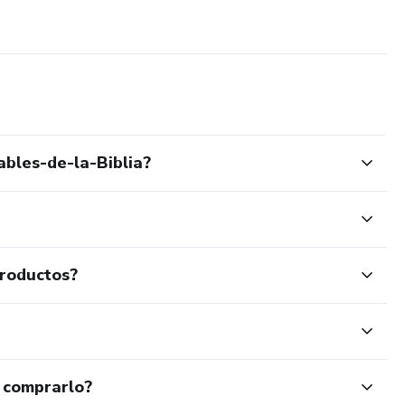
bles-de-la-Biblia?
productos?
 comprarlo?