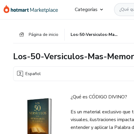
Ir
Ir
Ir
Categorías
al
a
al
contenido
la
pie
principal
página
de
Página de inicio
Los-50-Versiculos-Mas-Memorables-de-la-Biblia
de
página
pago
Los-50-Versiculos-Mas-Memora
Español
¿Qué es CÓDIGO DIVINO?
Es un material exclusivo que t
visuales, ilustraciones impact
entender y aplicar la Palabra