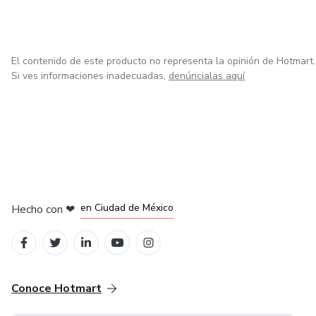
El contenido de este producto no representa la opinión de Hotmart.
Si ves informaciones inadecuadas,
denúncialas aquí
en Bogotá
en Amsterdam
en Madrid
en Ciudad de México
Hecho con
❤
en Belo Horizonte
Conoce Hotmart