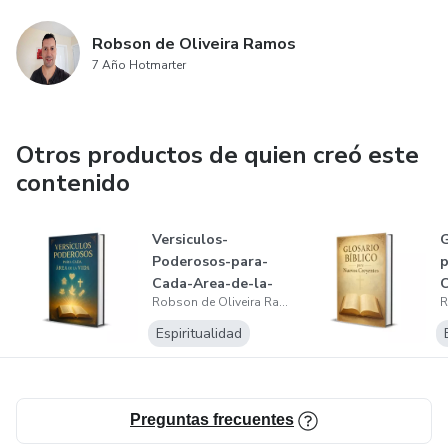
Robson de Oliveira Ramos
7 Año Hotmarter
Otros productos de quien creó este
contenido
Versiculos-
G
Poderosos-para-
p
Cada-Area-de-la-
C
Robson de Oliveira Ramos
Vida
Espiritualidad
Preguntas frecuentes