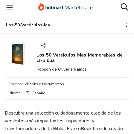
Ir
Ir
Ir
al
a
al
contenido
la
pie
principal
página
de
Los-50-Versiculos-Mas-Memorables-de-la-Biblia
de
página
pago
Los-50-Versiculos-Mas-Memorables-de-
la-Biblia
Robson de Oliveira Ramos
Formato
:
eBooks o Documentos
Idioma
:
Español
Descubre una selección cuidadosamente elegida de los
versículos más impactantes, inspiradores y
transformadores de la Biblia. Este eBook ha sido creado