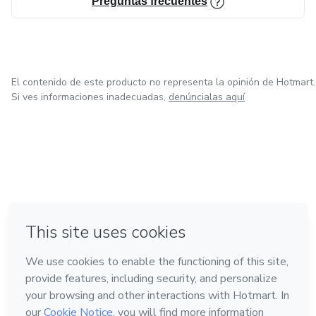
Preguntas frecuentes
El contenido de este producto no representa la opinión de Hotmart.
Si ves informaciones inadecuadas,
denúncialas aquí
en Bogotá
en Amsterdam
en Madrid
en Ciudad de México
Hecho con
❤
en Belo Horizonte
Conoce Hotmart