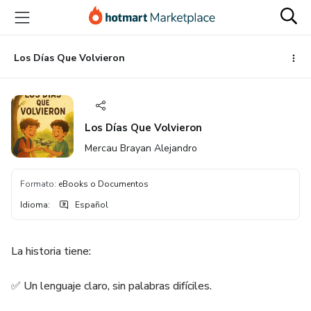
Ir
Ir
Ir
al
a
al
contenido
la
pie
principal
página
de
Los Días Que Volvieron
de
página
pago
Los Días Que Volvieron
Mercau Brayan Alejandro
Formato
:
eBooks o Documentos
Idioma
:
Español
La historia tiene:
✅ Un lenguaje claro, sin palabras difíciles.