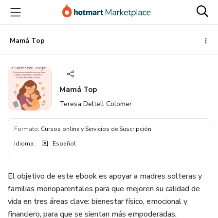
Ir
Ir
Ir
al
a
al
contenido
la
pie
principal
página
de
Mamá Top
de
página
pago
Mamá Top
Teresa Deltell Colomer
Formato
:
Cursos online y Servicios de Suscripción
Idioma
:
Español
El objetivo de este ebook es apoyar a madres solteras y
familias monoparentales para que mejoren su calidad de
vida en tres áreas clave: bienestar físico, emocional y
financiero, para que se sientan más empoderadas,