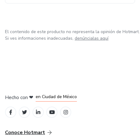
El contenido de este producto no representa la opinión de Hotmart.
Si ves informaciones inadecuadas,
denúncialas aquí
en Bogotá
en Amsterdam
en Madrid
en Ciudad de México
Hecho con
❤
en Belo Horizonte
Conoce Hotmart