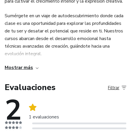
para cultivar el crecimiento interior y la expresión creativa.
control y descubrir tu verdadero potencial con "Mañanas de
Poder"!
Sumérgete en un viaje de autodescubrimiento donde cada
clase es una oportunidad para explorar las profundidades
de tu ser y desatar el potencial que reside en ti. Nuestros
cursos abarcan desde el desarrollo emocional hasta
técnicas avanzadas de creación, guiándote hacia una
evolución integral.
Mostrar más
En Niverso Dartista, el coaching se entrelaza con la
creatividad para desbloquear tu máximo potencial.
Nuestros expertos en desarrollo personal te guiarán,
Evaluaciones
Filtrar
brindándote herramientas prácticas y consejos
2
personalizados para fortalecer tu conexión contigo mismo.
Descubre el equilibrio perfecto entre el crecimiento
1 evaluaciones
personal y la expresión artística en Universo Dartista.
Estamos comprometidos a ser tu faro en el camino hacia