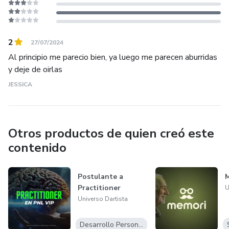
una versión más auténtica y plena de ti mismo. Únete a
nuestra comunidad vibrante y experimenta la magia de
evolucionar desde el ser. En Universo Dartista, el arte de
2
27/07/2024
crecer se convierte en una obra maestra única y personal.
Al principio me parecio bien, ya luego me parecen aburridas
y deje de oirlas
JESSICA
Otros productos de quien creó este
contenido
Postulante a
Practitioner
U
Universo Dartista
Desarrollo Personal