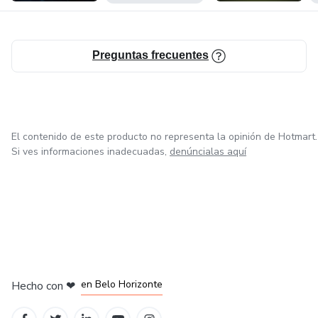
Preguntas frecuentes
El contenido de este producto no representa la opinión de Hotmart.
Si ves informaciones inadecuadas,
denúncialas aquí
en Ciudad de México
en Bogotá
en Amsterdam
en Madrid
en Belo Horizonte
Hecho con
❤