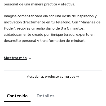
personal de una manera práctica y efectiva.
Imagina comenzar cada día con una dosis de inspiración y
motivación directamente en tu teléfono. Con "Mañanas de
Poder", recibirás un audio diario de 3 a 5 minutos,
cuidadosamente creado por Enrique Jurado, experto en
desarrollo personal y transformación de mindset.
Cada audio está diseñado para brindarte las herramientas y
Mostrar más
estrategias necesarias para fortalecer tu mentalidad,
superar obstáculos y potenciar tus capacidades. Enrique
Jurado te guiará con su voz cálida y alentadora,
Acceder al producto comprado
compartiendo valiosas reflexiones, ejercicios prácticos y
consejos para que puedas aplicarlos en tu vida cotidiana.
Con "Mañanas de Poder", tendrás la oportunidad de
Contenido
Detalles
cultivar una mentalidad positiva, adquirir nuevas creencias