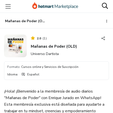
Ir
Ir
Ir
al
a
al
contenido
la
pie
principal
página
de
Mañanas de Poder (OLD)
de
página
pago
2.0
(
1
)
Mañanas de Poder (OLD)
Universo Dartista
Formato
:
Cursos online y Servicios de Suscripción
Idioma
:
Español
¡Hola! ¡Bienvenido a la membresía de audio diarios
"Mañanas de Poder" con Enrique Jurado en WhatsApp!
Esta membresía exclusiva está diseñada para ayudarte a
trabajar en tu mindset, creencias y empoderamiento