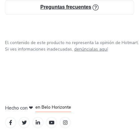
✨ Prompts de journaling
Preguntas frecuentes
✨ Plan de manifestación anual
✨ Trackers de hábitos
El contenido de este producto no representa la opinión de Hotmart.
✨ Afirmaciones y decretos
Si ves informaciones inadecuadas,
denúncialas aquí
✨ Actividades de gratitud
✨ Reflexiones de crecimiento personal
✨ Herramientas para identificar creencias limitantes
en Ciudad de México
en Bogotá
en Amsterdam
en Madrid
en Belo Horizonte
Hecho con
❤
✨ Espacios diarios de escritura y conexión contigo
Ideal para personas que: