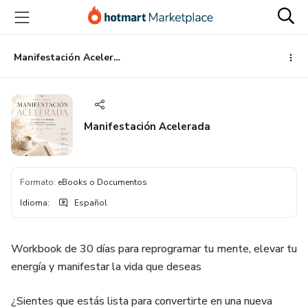
Ir
Ir
Ir
al
a
al
contenido
la
pie
principal
página
de
Manifestación Acelerada
de
página
pago
Manifestación Acelerada
Formato
:
eBooks o Documentos
Idioma
:
Español
Workbook de 30 días para reprogramar tu mente, elevar tu
energía y manifestar la vida que deseas
¿Sientes que estás lista para convertirte en una nueva