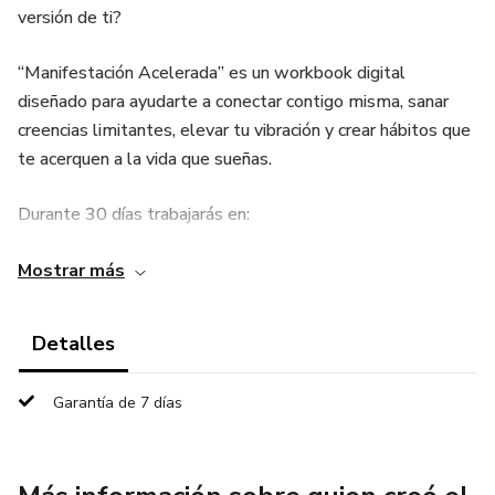
versión de ti?
“Manifestación Acelerada” es un workbook digital
diseñado para ayudarte a conectar contigo misma, sanar
creencias limitantes, elevar tu vibración y crear hábitos que
te acerquen a la vida que sueñas.
Durante 30 días trabajarás en:
* Gratitud consciente
Mostrar más
* Manifestación y visualización
Detalles
* Journaling terapéutico
Garantía de 7 días
* Reprogramación mental
* Afirmaciones positivas