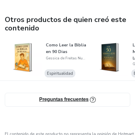
Otros productos de quien creó este
contenido
Como Leer la Biblia
L
en 90 Dias
M
l
Gessica de Freitas Nunes de Paz Marzani
Espiritualidad
Preguntas frecuentes
El contenido de este producto no representa la opinión de Hotmart.