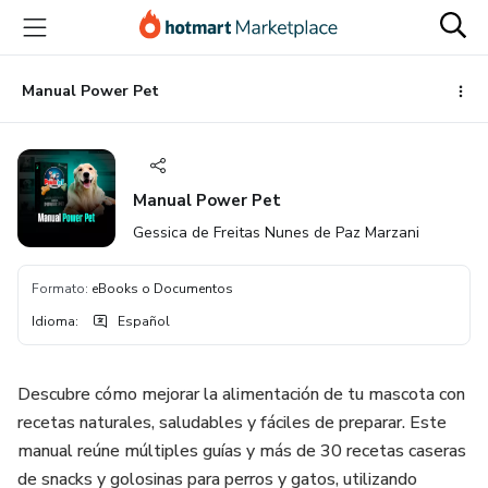
Ir
Ir
Ir
al
a
al
contenido
la
pie
principal
página
de
Manual Power Pet
de
página
pago
Manual Power Pet
Gessica de Freitas Nunes de Paz Marzani
Formato
:
eBooks o Documentos
Idioma
:
Español
Descubre cómo mejorar la alimentación de tu mascota con
recetas naturales, saludables y fáciles de preparar. Este
manual reúne múltiples guías y más de 30 recetas caseras
de snacks y golosinas para perros y gatos, utilizando