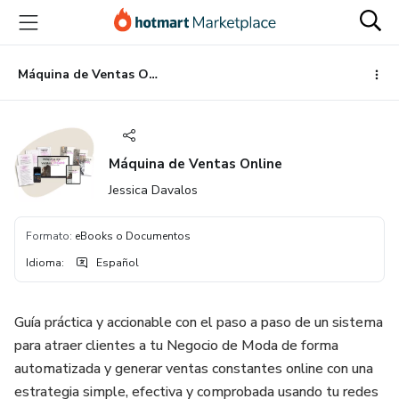
Ir
Ir
Ir
al
a
al
contenido
la
pie
principal
página
de
Máquina de Ventas Online
de
página
pago
Máquina de Ventas Online
Jessica Davalos
Formato
:
eBooks o Documentos
Idioma
:
Español
Guía práctica y accionable con el paso a paso de un sistema
para atraer clientes a tu Negocio de Moda de forma
automatizada y generar ventas constantes online con una
estrategia simple, efectiva y comprobada usando tu redes