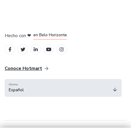
en Ciudad de México
en Bogotá
en Amsterdam
en Madrid
en Belo Horizonte
Hecho con
❤
Conoce Hotmart
Idioma
Español