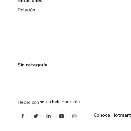
Relaciones
Relación
Sin categoría
en Ciudad de México
en Bogotá
en Amsterdam
en Madrid
en Belo Horizonte
Hecho con
❤
Conoce Hotmart