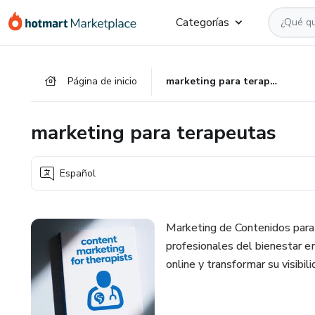
Ir
Ir
Ir
Categorías
al
a
al
contenido
la
pie
principal
página
de
Página de inicio
marketing para terapeutas
de
página
pago
marketing para terapeutas
Español
Marketing de Contenidos para 
profesionales del bienestar e
online y transformar su visibil