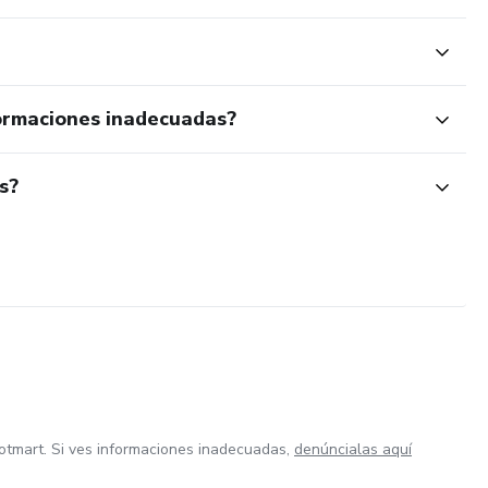
ormaciones inadecuadas?
s?
otmart. Si ves informaciones inadecuadas,
denúncialas aquí