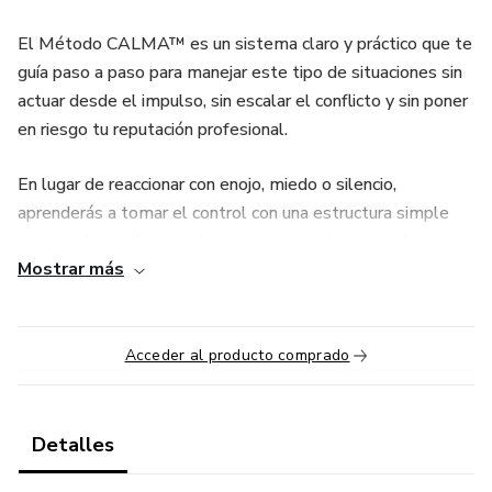
El Método CALMA™ es un sistema claro y práctico que te
guía paso a paso para manejar este tipo de situaciones sin
actuar desde el impulso, sin escalar el conflicto y sin poner
en riesgo tu reputación profesional.
En lugar de reaccionar con enojo, miedo o silencio,
aprenderás a tomar el control con una estructura simple
que puedes aplicar en el momento exacto en que lo
Mostrar más
necesitas.
Este método se basa en cinco pasos:
Acceder al producto comprado
C – Corta el impulso: detén la reacción automática.
A – Analiza la situación: diferencia hechos de
Detalles
interpretaciones.