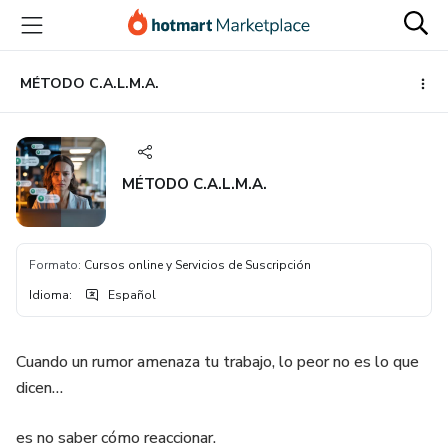
Ir
Ir
Ir
al
a
al
contenido
la
pie
principal
página
de
MÉTODO C.A.L.M.A.
de
página
pago
MÉTODO C.A.L.M.A.
Formato
:
Cursos online y Servicios de Suscripción
Idioma
:
Español
Cuando un rumor amenaza tu trabajo, lo peor no es lo que
dicen…
es no saber cómo reaccionar.