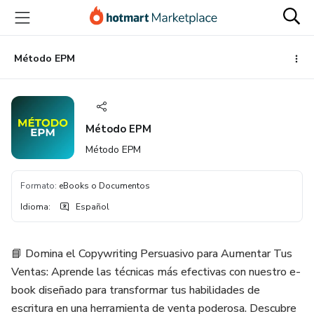
Ir
Ir
Ir
al
a
al
contenido
la
pie
principal
página
de
Método EPM
de
página
pago
Método EPM
Método EPM
Formato
:
eBooks o Documentos
Idioma
:
Español
📘 Domina el Copywriting Persuasivo para Aumentar Tus
Ventas: Aprende las técnicas más efectivas con nuestro e-
book diseñado para transformar tus habilidades de
escritura en una herramienta de venta poderosa. Descubre