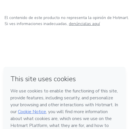
El contenido de este producto no representa la opinión de Hotmart.
Si ves informaciones inadecuadas,
denúncialas aquí
en Ciudad de México
en Bogotá
en Amsterdam
en Madrid
en Belo Horizonte
Hecho con
❤
Conoce Hotmart
Idioma