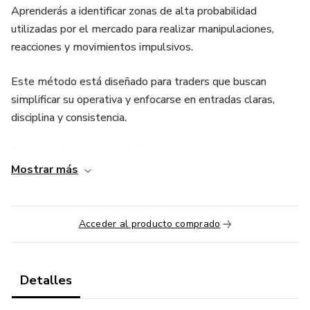
Aprenderás a identificar zonas de alta probabilidad
utilizadas por el mercado para realizar manipulaciones,
reacciones y movimientos impulsivos.
Este método está diseñado para traders que buscan
simplificar su operativa y enfocarse en entradas claras,
disciplina y consistencia.
Dentro del curso aprenderás:
Mostrar más
Cómo funcionan los números redondos en el mercado
Identificación de niveles psicológicos
Acceder al producto comprado
Manipulación y barridos de liquidez
Detalles
Entradas de alta probabilidad