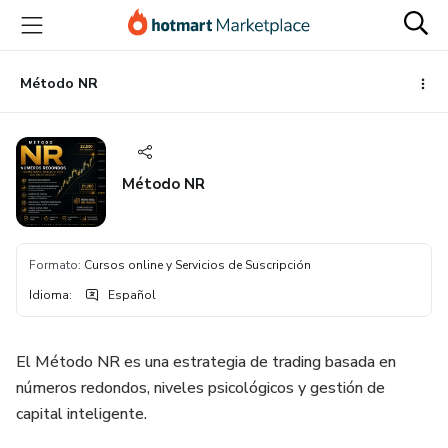
Ir
Ir
Ir
al
a
al
contenido
la
pie
principal
página
de
Método NR
de
página
pago
Método NR
Formato
:
Cursos online y Servicios de Suscripción
Idioma
:
Español
El Método NR es una estrategia de trading basada en
números redondos, niveles psicológicos y gestión de
capital inteligente.