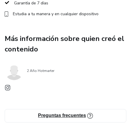
Garantía de 7 días
Gestión de capital profesional
Estudia a tu manera y en cualquier dispositivo
Control emocional y disciplina
Operativa aplicada en FOREX, INDICES Y METALES
Más información sobre quien creó el
contenido
Ejemplos reales de mercado
El enfoque del Método NR no busca vender fantasías ni
2 Año Hotmarter
promesas irreales, sino enseñar una metodología práctica,
clara y aplicable para mejorar la toma de decisiones en
trading.
Preguntas frecuentes