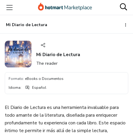
Ir
Ir
Ir
al
a
al
contenido
la
pie
principal
página
de
Mi Diario de Lectura
de
página
pago
Mi Diario de Lectura
The reader
Formato
:
eBooks o Documentos
Idioma
:
Español
El Diario de Lectura es una herramienta invaluable para
todo amante de la literatura, diseñada para enriquecer
profundamente tu experiencia con cada libro. Este espacio
íntimo te permite ir más allá de la simple lectura,