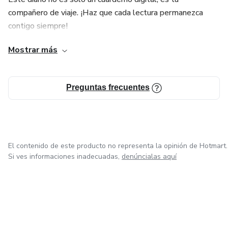
compañero de viaje. ¡Haz que cada lectura permanezca
contigo siempre!
Mostrar más
Puedes seguirme en tiktok como @thereadergt
Preguntas frecuentes
El contenido de este producto no representa la opinión de Hotmart.
Si ves informaciones inadecuadas,
denúncialas aquí