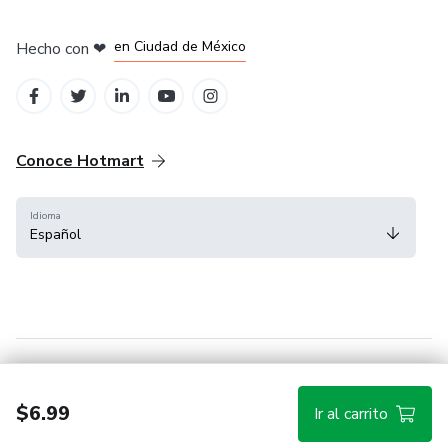
en Bogotá
en Amsterdam
en Madrid
en Ciudad de México
Hecho con
❤
en Belo Horizonte
Conoce Hotmart
Idioma
Español
FAQ
Términos
Privacidad
Cookies
$6.99
Ir al carrito
Hotmart — 2011-2026 © Todos los derechos reservados.