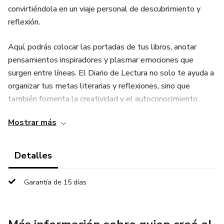
convirtiéndola en un viaje personal de descubrimiento y
reflexión.
Aquí, podrás colocar las portadas de tus libros, anotar
pensamientos inspiradores y plasmar emociones que
surgen entre líneas. El Diario de Lectura no solo te ayuda a
organizar tus metas literarias y reflexiones, sino que
también fomenta la creatividad y el autoconocimiento.
Cada página se convierte en un refugio donde los libros
Mostrar más
dejan de ser objetos externos y se transforman en parte
integral de tu experiencia. Para cualquier lector, sea
ocasional o ávido, este diario es la llave para desbloquear
Detalles
un nivel más profundo de conexión con la literatura,
convirtiendo cada libro en una aventura personal
Garantía de 15 días
inolvidable.
Este libro interactivo con 129 páginas, vínculos internos