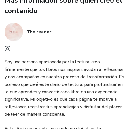
Más información sobre quien creó el
para navegar entre las secciones, te ayudará a crear un
contenido
registro de tus libros literarios, diseñado para que puedas
escribir directamente en él desde tu celular o tablet.
¡Explira, escribe y disfruta!
The reader
Soy una persona apasionada por la lectura, creo
firmemente que los libros nos inspiran, ayudan a reflexionar
y nos acompañan en nuestro proceso de transformación. Es
por eso que creé este diario de lectura, para profundizar en
lo que aprendes y convertir cada libro en una experiencia
significativa. Mi objetivo es que cada página te motive a
reflexionar, registrar tus aprendizajes y disfrutar del placer
de leer de manera consciente.
Este diario no es solo un cuarderno digital, es tu