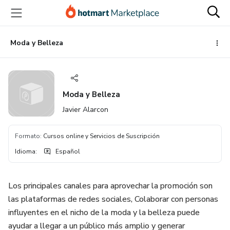
Ir
Ir
Ir
al
a
al
contenido
la
pie
principal
página
de
Moda y Belleza
de
página
pago
Moda y Belleza
Javier Alarcon
Formato
:
Cursos online y Servicios de Suscripción
Idioma
:
Español
Los principales canales para aprovechar la promoción son
las plataformas de redes sociales, Colaborar con personas
influyentes en el nicho de la moda y la belleza puede
ayudar a llegar a un público más amplio y generar