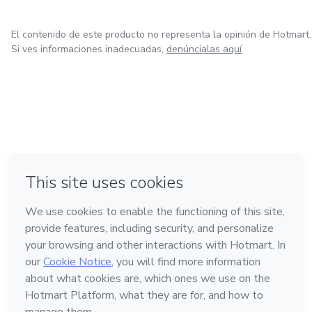
El contenido de este producto no representa la opinión de Hotmart.
Si ves informaciones inadecuadas,
denúncialas aquí
en Ciudad de México
Hecho con
❤
en Belo Horizonte
en Bogotá
en Amsterdam
en Madrid
Conoce Hotmart
Idioma
Español