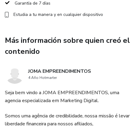
Garantía de 7 días
✅ Un plan paso a paso para romper barreras y vivir la vida
Estudia a tu manera y en cualquier dispositivo
que mereces.
Este no es un libro más… Es un sistema probado que ha
transformado la vida de cientos de mujeres. Ahora es tu
Más información sobre quien creó el
turno.
contenido
JOMA EMPREENDIMENTOS
4 Año Hotmarter
Seja bem vindo a JOMA EMPREENDIMENTOS, uma
agencia especializada em Marketing Digital.
Somos uma agência de credibilidade, nossa missão é levar
liberdade financeira para nossos afiliados,