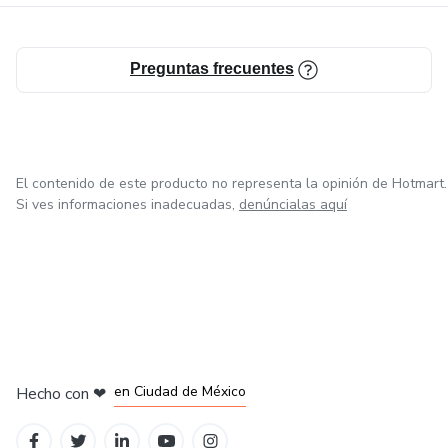
Preguntas frecuentes
El contenido de este producto no representa la opinión de Hotmart.
Si ves informaciones inadecuadas,
denúncialas aquí
en Bogotá
en Amsterdam
en Madrid
en Ciudad de México
Hecho con
❤
en Belo Horizonte