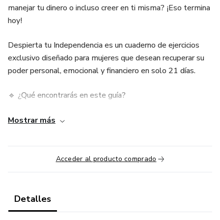
manejar tu dinero o incluso creer en ti misma? ¡Eso termina
hoy!
Despierta tu Independencia es un cuaderno de ejercicios
exclusivo diseñado para mujeres que desean recuperar su
poder personal, emocional y financiero en solo 21 días.
🔹 ¿Qué encontrarás en este guía?
✅ Ejercicios prácticos para fortalecer tu confianza y
Mostrar más
autoestima.
✅ Estrategias para alcanzar la independencia financiera sin
Acceder al producto comprado
complicaciones.
✅ Herramientas para gestionar tus emociones y tomar
Detalles
decisiones seguras.