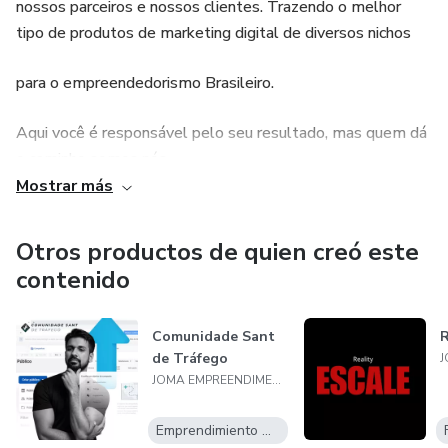
nossos parceiros e nossos clientes. Trazendo o melhor
tipo de produtos de marketing digital de diversos nichos
para o empreendedorismo Brasileiro.
Aqui você é responsável pelo seu resultado, mas quem dá
o caminho somos nós.
Mostrar más
Uma familia crescida e fundada com princípios e decência, A
JOMA EMPREENDIMENTOS
Otros productos de quien creó este
contenido
traz as melhores estratégias de Marketing do mundo para
nossos clientes.
Comunidade Sant
R
de Tráfego
Seja bem vindo, desfrute de nossos produtos e faça parte
JOMA EMPREENDIMENTOS
dessa familia.
Emprendimiento Digital
Fique com Deus.