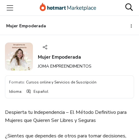
Ir
Ir
Ir
al
a
al
contenido
la
pie
principal
página
de
Mujer Empoderada
de
página
pago
Mujer Empoderada
JOMA EMPREENDIMENTOS
Formato
:
Cursos online y Servicios de Suscripción
Idioma
:
Español
Despierta tu Independencia – El Método Definitivo para
Mujeres que Quieren Ser Libres y Seguras
¿Sientes que dependes de otros para tomar decisiones,