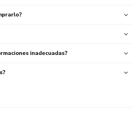
mprarlo?
ormaciones inadecuadas?
s?