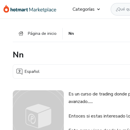
Ir
Ir
Ir
Categorías
al
a
al
contenido
la
pie
principal
página
de
Página de inicio
Nn
de
página
pago
Nn
Español
Es un curso de trading donde
avanzado......
Entoces si estas interesado lo pu