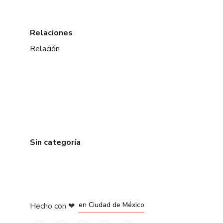
Relaciones
Relación
Sin categoría
en Bogotá
en Amsterdam
en Madrid
en Ciudad de México
Hecho con
❤
en Belo Horizonte