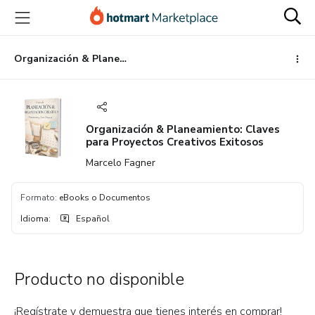
Ir
Ir
Ir
al
a
al
contenido
la
pie
principal
página
de
Organización & Planeamiento: Claves para Proyectos Creativos Exitosos
de
página
pago
Organización & Planeamiento: Claves
para Proyectos Creativos Exitosos
Marcelo Fagner
Formato
:
eBooks o Documentos
Idioma
:
Español
Producto no disponible
¡Regístrate y demuestra que tienes interés en comprar!