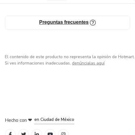
Preguntas frecuentes
El contenido de este producto no representa la opinión de Hotmart.
Si ves informaciones inadecuadas,
denúncialas aquí
en Bogotá
en Amsterdam
en Madrid
en Ciudad de México
Hecho con
❤
en Belo Horizonte