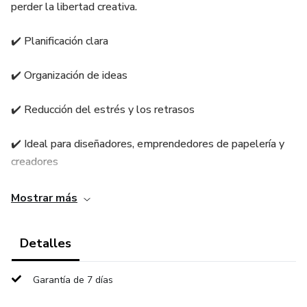
perder la libertad creativa.
✔️ Planificación clara
✔️ Organización de ideas
✔️ Reducción del estrés y los retrasos
✔️ Ideal para diseñadores, emprendedores de papelería y
creadores
Funciona como un planner creativo para llevar proyectos
Mostrar más
exitosos desde la idea hasta la entrega final.
Detalles
Garantía de 7 días