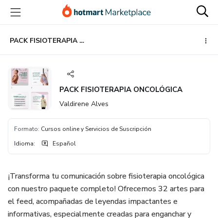
Ir
Ir
Ir
al
a
al
contenido
la
pie
principal
página
de
PACK FISIOTERAPIA ONCOLÓGICA
de
página
pago
PACK FISIOTERAPIA ONCOLÓGICA
Valdirene Alves
Formato
:
Cursos online y Servicios de Suscripción
Idioma
:
Español
¡Transforma tu comunicación sobre fisioterapia oncológica
con nuestro paquete completo! Ofrecemos 32 artes para
el feed, acompañadas de leyendas impactantes e
informativas, especialmente creadas para enganchar y