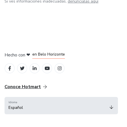
Si ves informaciones inadecuadas,
denúncialas aquí
en Ciudad de México
en Bogotá
en Amsterdam
en Madrid
en Belo Horizonte
Hecho con
❤
Conoce Hotmart
Idioma
Español