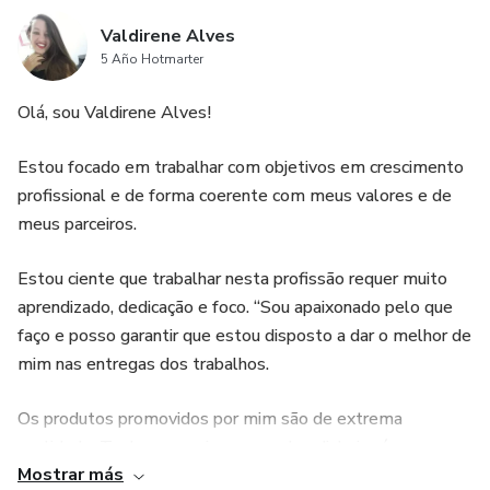
Valdirene Alves
5 Año Hotmarter
Olá, sou Valdirene Alves!
Estou focado em trabalhar com objetivos em crescimento
profissional e de forma coerente com meus valores e de
meus parceiros.
Estou ciente que trabalhar nesta profissão requer muito
aprendizado, dedicação e foco. “Sou apaixonado pelo que
faço e posso garantir que estou disposto a dar o melhor de
mim nas entregas dos trabalhos.
Os produtos promovidos por mim são de extrema
qualidade. Tenho para mim que ganhar dinheiro é apenas
Mostrar más
consequência de um trabalho com dedicação e excelência.