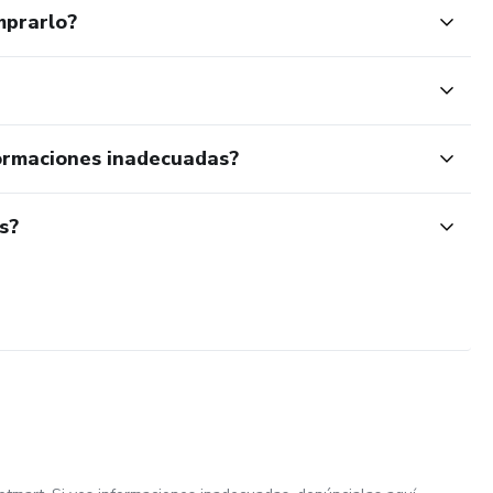
mprarlo?
ormaciones inadecuadas?
s?