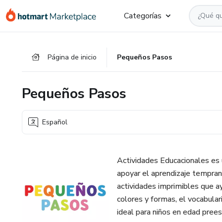
Ir
Ir
Ir
Categorías
al
a
al
contenido
la
pie
principal
página
de
Página de inicio
Pequeños Pasos
de
página
pago
Pequeños Pasos
Español
Actividades Educacionales es u
apoyar el aprendizaje temprano
actividades imprimibles que a
colores y formas, el vocabulari
ideal para niños en edad prees