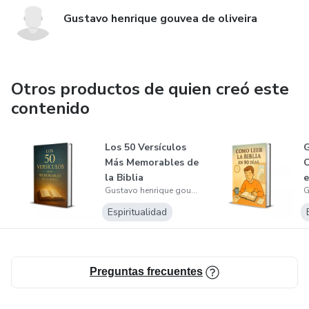
Gustavo henrique gouvea de oliveira
Otros productos de quien creó este
contenido
Los 50 Versículos
G
Más Memorables de
C
la Biblia
e
Gustavo henrique gouvea de oliveira
Espiritualidad
Preguntas frecuentes