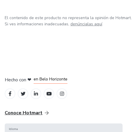
El contenido de este producto no representa la opinión de Hotmart.
Si ves informaciones inadecuadas,
denúncialas aquí
en Ciudad de México
en Bogotá
en Amsterdam
en Madrid
en Belo Horizonte
Hecho con
❤
Conoce Hotmart
Idioma