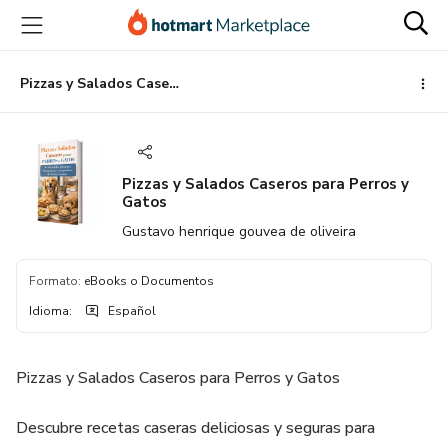
Ir
Ir
Ir
al
a
al
contenido
la
pie
principal
página
de
Pizzas y Salados Caseros para Perros y Gatos
de
página
pago
Pizzas y Salados Caseros para Perros y
Gatos
Gustavo henrique gouvea de oliveira
Formato
:
eBooks o Documentos
Idioma
:
Español
Pizzas y Salados Caseros para Perros y Gatos
Descubre recetas caseras deliciosas y seguras para